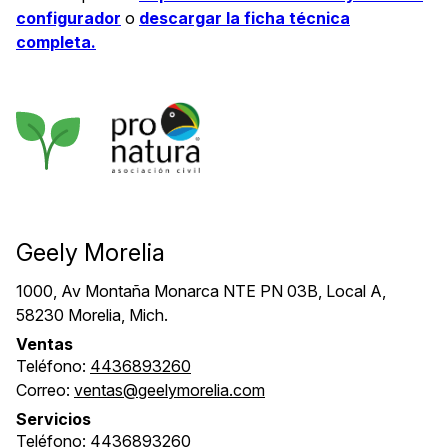
configurador
o
descargar la ficha técnica
completa.
Geely Morelia
1000, Av Montaña Monarca NTE PN 03B, Local A,
58230 Morelia, Mich.
Ventas
Teléfono:
4436893260
Correo:
ventas@geelymorelia.com
Servicios
Teléfono:
4436893260