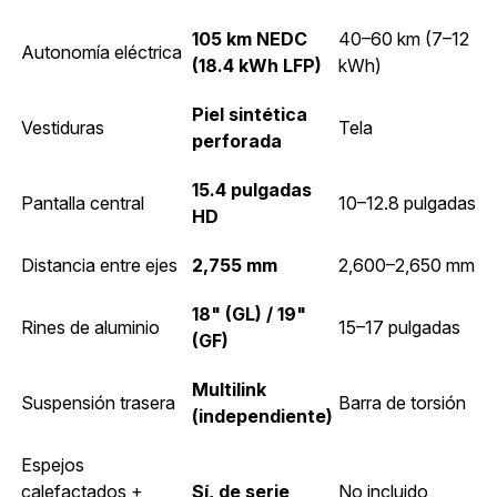
105 km NEDC
40–60 km (7–12
Autonomía eléctrica
(18.4 kWh LFP)
kWh)
Piel sintética
Vestiduras
Tela
perforada
15.4 pulgadas
Pantalla central
10–12.8 pulgadas
HD
Distancia entre ejes
2,755 mm
2,600–2,650 mm
18" (GL) / 19"
Rines de aluminio
15–17 pulgadas
(GF)
Multilink
Suspensión trasera
Barra de torsión
(independiente)
Espejos
calefactados +
Sí, de serie
No incluido